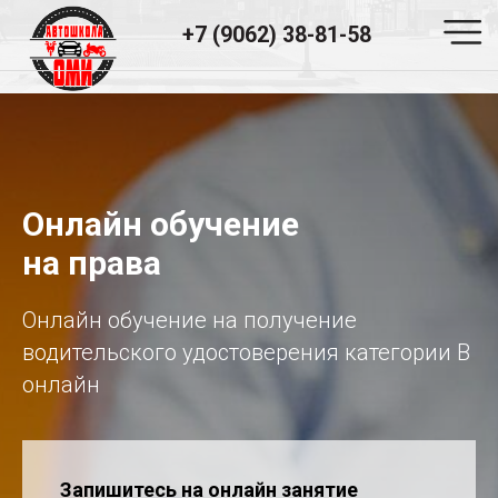
+7 (9062) 38-81-58
АВТОШКОЛА ОМИ
«Хочешь научиться водить?
Записывайся в ОМИ! »
Онлайн обучение
Срок обучения всего
3 месяца.
на права
Оплата
Онлайн обучение на получение
Возможность поэтапной оплаты.
водительского удостоверения категории B
Большой автопарк
онлайн
Собственный автопарк.
Официальный договор
C каждым учеником автошкола
Запишитесь на онлайн занятие