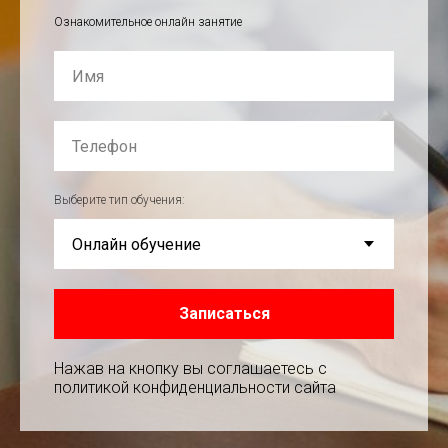
заключает официальный договор.
Ознакомительное онлайн занятие
Заявка на
обучение
Оставьте заявку
Выберите тип обучения:
Записаться
Нажав на кнопку вы соглашаетесь с
Нажимая на кнопку я соглашаюсь с политикой
конфиденциальности и обработки персональных
политикой конфиденциальности сайта
данных