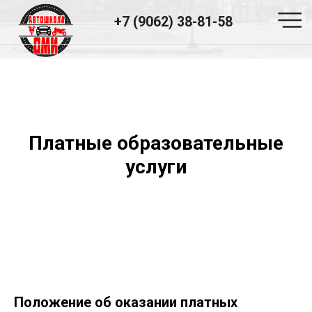
+7 (9062) 38-81-58
АВТОШКОЛА ОМИ
«Хочешь научиться водить?
Записывайся в ОМИ! »
Срок обучения всего
Платные образовательные
3 месяца.
услуги
Оплата
Возможность поэтапной оплаты.
Большой автопарк
Собственный автопарк.
Официальный договор
Положение об оказании платных
C каждым учеником автошкола